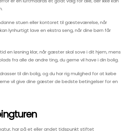
derfor er en luftmadras et godt valg for alle, der ikke kan
n.
danne stuen eller kontoret til gæsteværelse, når
an lynhurtigt lave en ekstra seng, når dine børn får
tid en løsning klar, når gæster skal sove i dit hjem, mens
ads fra alle de andre ting, du gerne vil have i din bolig.
asser til din bolig, og du har rig mulighed for at købe
erne vil give dine gæster de bedste betingelser for en
pingturen
ur, har på et eller andet tidspunkt stiftet