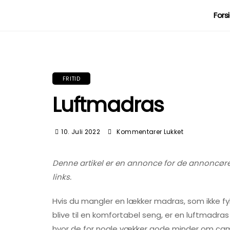
Fors
FRITID
Luftmadras
Til
10. Juli 2022
Kommentarer Lukket
Luftmadras
Denne artikel er en annonce for de annoncører, de
links.
Hvis du mangler en lækker madras, som ikke fyld
blive til en komfortabel seng, er en luftmadras 
hvor de for nogle vækker gode minder om cam