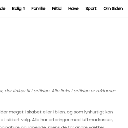
ide
Bolig
Familie
Fritid
Have
Sport
Om Siden
r linkes til i artiklen. Alle links i artiklen er reklame-
er meget i skabet eller i bilen, og som lynhurtigt kan
et sikkert valg. Alle har erfaringer med luftmadrasser,
pingture og lignende, mens de for andre vækker