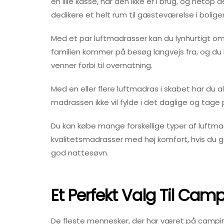
en lille kasse, når den ikke er i brug, og netop 
dedikere et helt rum til gæsteværelse i bolige
Med et par luftmadrasser kan du lynhurtigt om
familien kommer på besøg langvejs fra, og du k
venner forbi til overnatning.
Med en eller flere luftmadras i skabet har du al
madrassen ikke vil fylde i det daglige og tage pl
Du kan købe mange forskellige typer af luftmadr
kvalitetsmadrasser med høj komfort, hvis du g
god nattesøvn.
Et Perfekt Valg Til Cam
De fleste mennesker, der har været på campingt