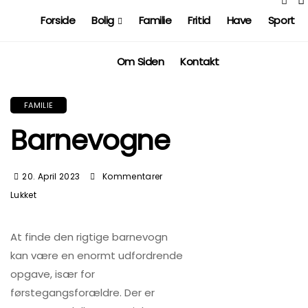
Forside
Bolig
Familie
Fritid
Have
Sport
Om Siden
Kontakt
FAMILIE
Barnevogne
20. April 2023
Kommentarer
Til
Lukket
Barnevogne
At finde den rigtige barnevogn
kan være en enormt udfordrende
opgave, især for
førstegangsforældre. Der er