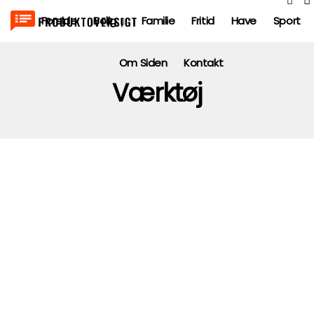
Forside
Bolig
Familie
Fritid
Have
Sport
Om Siden
Kontakt
Værktøj
VÆRKTØJ
VÆRKTØJ
Svejsemaskiner
Vådstøvsugere