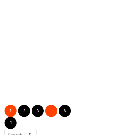
VÆRKTØJ
VÆRKTØJ
Luftrensere
Affugtere
11. Marts 2023
10. Marts 2023
VÆRKTØJ
VÆRKTØJ
Dyksav
Boremaskine
1
2
3
…
6
11. Januar 2023
4. Januar 2023