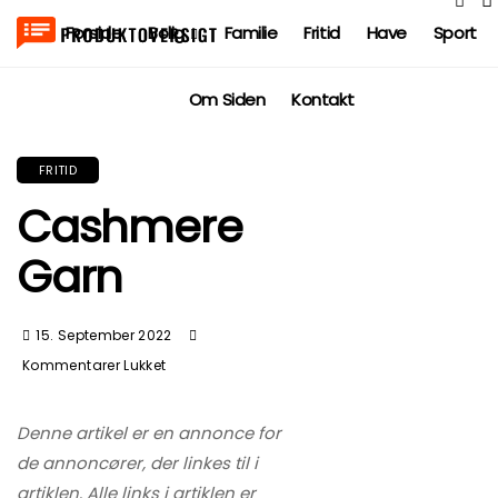
Forside
Bolig
Familie
Fritid
Have
Sport
Om Siden
Kontakt
FRITID
Cashmere
Garn
15. September 2022
Til
Kommentarer Lukket
Cashmere
Garn
Denne artikel er en annonce for
de annoncører, der linkes til i
artiklen. Alle links i artiklen er