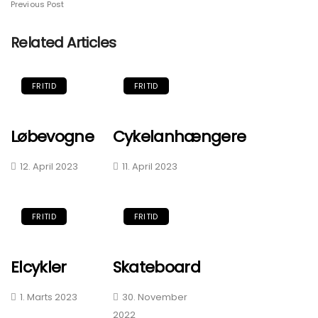
Previous Post
Related Articles
FRITID
FRITID
Løbevogne
Cykelanhængere
12. April 2023
11. April 2023
FRITID
FRITID
Elcykler
Skateboard
1. Marts 2023
30. November
2022