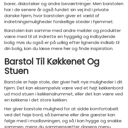
barer, diskoteker og andre beværtninger. Men barstolen
har i de senere år også fundet sin vej ind i private
danske hjem, hvor barstolen giver et væld af
indretningsmuligheder forskellige steder i hjemmet.
Barstolen kan samme med andre møbler og produkter
være med til at indrette en hyggelig og indbydende
bolig. Hvis du også er på udkig efter lignende indkøb til
din bolig, kan du læse mere
her
og finde inspiration.
Barstol Til Køkkenet Og
Stuen
Barstole er høje stole, der giver helt nye muligheder i dit
hjem. Det kan eksempelvis være ved et højt køkkenbord
ud mod stuen i køkkenalrummet, eller det kan være ved
en køkkenø i det store køkken.
Her giver barstole mulighed for at sidde komfortabelt
ved det høje bord, så børnene eller dine gæster kan
følge med i madlavningen, og så I kan hygge og snakke
sammen, mens du sammensætter dagens menu.