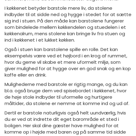
I køkkenet betyder barstole mere liv, da stolene
indbyder til at sidde ned og hygge i stedet for at sætte
sig ind i stuen. På den måde kan barstolene fungerer
som bindelede mellem køkkendelen og stuedelen i et
køkkenalrum, mens stolene kan bringe liv fra stuen og
ind i køkkenet i et lukket køkken.
Også i stuen kan barstolene spille en rolle. Det kan
eksempelvis være ved et højbord i en krog af rummet,
hvor du gerne vil skabe et mere uformelt miljø, som
giver mulighed for at hygge over en god snak og en kop
kaffe eller en drink.
Mulighederne med barstole er rigtig mange, og du kan
bl.a. også bruge dem ved spisebordet i køkkenet, hvor
de høje stole indbyder til uformelle og hurtigere
måltider, da stolene er nemme at komme ind og ud af.
Dertil er barstole naturligvis også helt uundværlig, hvis
du er ved at indrette dit eget barområde et sted i
boligen. Her skal dine gæster have mulighed for at
komme op i højde med baren og på samme tid sidde