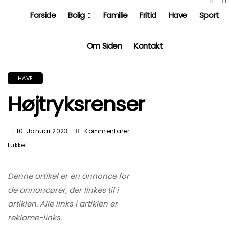
Forside
Bolig
Familie
Fritid
Have
Sport
Om Siden
Kontakt
HAVE
Højtryksrenser
10. Januar 2023
Kommentarer
Til
Lukket
Højtryksrenser
Denne artikel er en annonce for
de annoncører, der linkes til i
artiklen. Alle links i artiklen er
reklame-links.