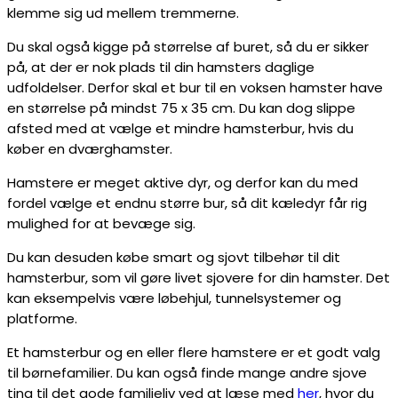
klemme sig ud mellem tremmerne.
Du skal også kigge på størrelse af buret, så du er sikker
på, at der er nok plads til din hamsters daglige
udfoldelser. Derfor skal et bur til en voksen hamster have
en størrelse på mindst 75 x 35 cm. Du kan dog slippe
afsted med at vælge et mindre hamsterbur, hvis du
køber en dværghamster.
Hamstere er meget aktive dyr, og derfor kan du med
fordel vælge et endnu større bur, så dit kæledyr får rig
mulighed for at bevæge sig.
Du kan desuden købe smart og sjovt tilbehør til dit
hamsterbur, som vil gøre livet sjovere for din hamster. Det
kan eksempelvis være løbehjul, tunnelsystemer og
platforme.
Et hamsterbur og en eller flere hamstere er et godt valg
til børnefamilier. Du kan også finde mange andre sjove
ting til det gode familieliv ved at læse med
her
, hvor du