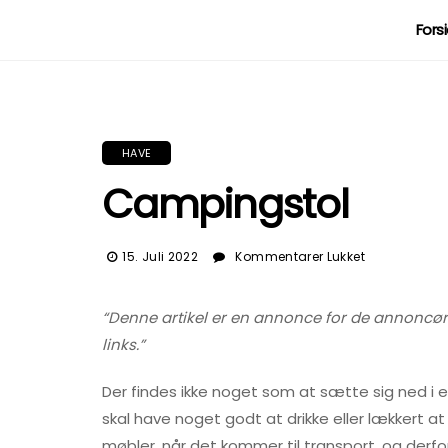
Fors
HAVE
Campingstol
Til
15. Juli 2022
Kommentarer Lukket
Campingst
“Denne artikel er en annonce for de annoncører, d
links.”
Der findes ikke noget som at sætte sig ned i en
skal have noget godt at drikke eller lækkert at 
møbler, når det kommer til transport, og derfor