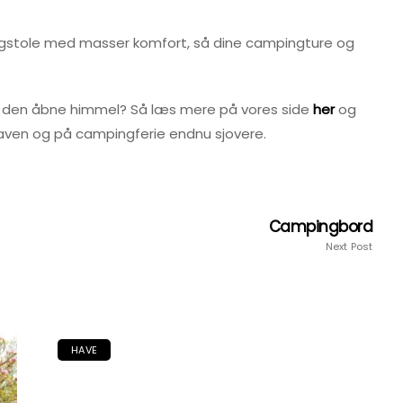
ingstole med masser komfort, så dine campingture og
nder den åbne himmel? Så læs mere på vores side
her
og
 i haven og på campingferie endnu sjovere.
Campingbord
Next Post
HAVE