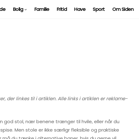
ide
Bolig
Familie
Fritid
Have
Sport
Om Siden
ol
er linkes til i artiklen. Alle links i artiklen er reklame-
 god stol, nær benene trænger til hvile, eller når du
spise. Men stole er ikke særligr fleksible og praktiske
 må du tænke i alternative baner, hvis du gerne vil