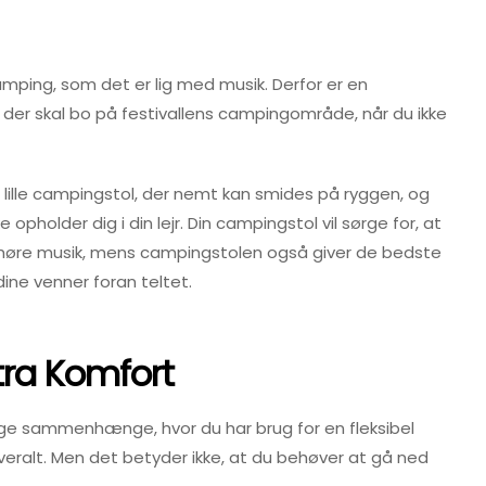
amping, som det er lig med musik. Derfor er en
, der skal bo på festivallens campingområde, når du ikke
 lille campingstol, der nemt kan smides på ryggen, og
pholder dig i din lejr. Din campingstol vil sørge for, at
og høre musik, mens campingstolen også giver de bedste
ine venner foran teltet.
ra Komfort
ige sammenhænge, hvor du har brug for en fleksibel
ralt. Men det betyder ikke, at du behøver at gå ned