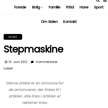
Forside
Bolig
Familie
Fritid
Have
Sport
Om Siden
Kontakt
SPORT
Stepmaskine
10. Juni 2021
Kommentarer
Til
Lukket
Stepmaskine
Denne artikel er en annonce for
de annoncører, der linkes til i
artiklen. Alle links i artiklen er
reklame-links.