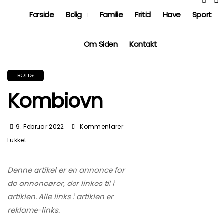
Forside
Bolig
Familie
Fritid
Have
Sport
Om Siden
Kontakt
BOLIG
Kombiovn
9. Februar 2022
Kommentarer
Til
Lukket
Kombiovn
Denne artikel er en annonce for
de annoncører, der linkes til i
artiklen. Alle links i artiklen er
reklame-links.