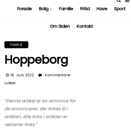
Forside
Bolig
Familie
Fritid
Have
Sport
Om Siden
Kontakt
FAMILIE
Hoppeborg
16. Juni 2022
Kommentarer
Til
Lukket
Hoppeborg
“Denne artikel er en annonce for
de annoncører, der linkes til i
artiklen. Alle links i artiklen er
reklame-links.”