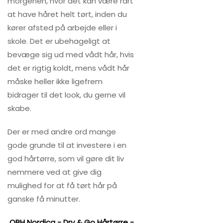
morgenen, hvor det kan være rart
at have håret helt tørt, inden du
kører afsted på arbejde eller i
skole. Det er ubehageligt at
bevæge sig ud med vådt hår, hvis
det er rigtig koldt, mens vådt hår
måske heller ikke ligefrem
bidrager til det look, du gerne vil
skabe.
Der er med andre ord mange
gode grunde til at investere i en
god hårtørre, som vil gøre dit liv
nemmere ved at give dig
mulighed for at få tørt hår på
ganske få minutter.
OBH Nordica - Dry & Go Hårtørre -