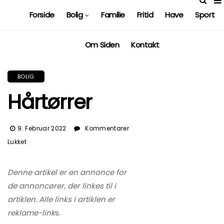
Forside
Bolig
Familie
Fritid
Have
Sport
Om Siden
Kontakt
BOLIG
Hårtørrer
9. Februar 2022
Kommentarer
Til
Lukket
Hårtørrer
Denne artikel er en annonce for
de annoncører, der linkes til i
artiklen. Alle links i artiklen er
reklame-link
s.