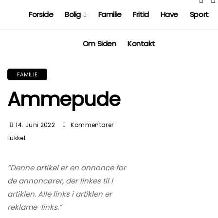
Forside
Bolig
Familie
Fritid
Have
Sport
Om Siden
Kontakt
FAMILIE
Ammepude
14. Juni 2022
Kommentarer
Til
Lukket
Ammepude
“Denne artikel er en annonce for
de annoncører, der linkes til i
artiklen. Alle links i artiklen er
reklame-links.”