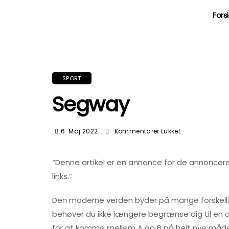
Fors
SPORT
Segway
Til
6. Maj 2022
Kommentarer Lukket
Segway
“Denne artikel er en annonce for de annoncører, de
links.”
Den moderne verden byder på mange forskellig
behøver du ikke længere begrænse dig til en cyk
for at komme mellem A og B på helt nye måder