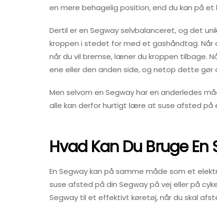
en mere behagelig position, end du kan på et l
Dertil er en Segway selvbalanceret, og det uni
kroppen i stedet for med et gashåndtag. Når d
når du vil bremse, læner du kroppen tilbage. Nå
ene eller den anden side, og netop dette gør d
Men selvom en Segway har en anderledes måde 
alle kan derfor hurtigt lære at suse afsted på
Hvad Kan Du Bruge En 
En Segway kan på samme måde som et elektrisk
suse afsted på din Segway på vej eller på cykels
Segway til et effektivt køretøj, når du skal afst