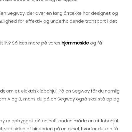
eden Segway, der over en lang årrække har designet og
g mulighed for effektiv og underholdende transport i det
dit liv? Så læs mere på vores
hjemmeside
og få
dt om et elektrisk løbehjul. På en Segway får du nemlig
ellem A og B, mens du på en Segway også skal stå op og
ay er opbygget på en helt anden måde en et løbehjul.
et ved siden af hinanden på en aksel, hvorfor du kan få