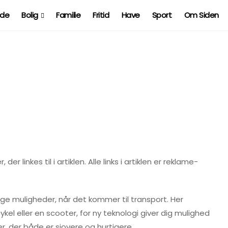
ide
Bolig
Familie
Fritid
Have
Sport
Om Siden
r linkes til i artiklen. Alle links i artiklen er reklame-
e muligheder, når det kommer til transport. Her
el eller en scooter, for ny teknologi giver dig mulighed
, der både er sjovere og hurtigere.