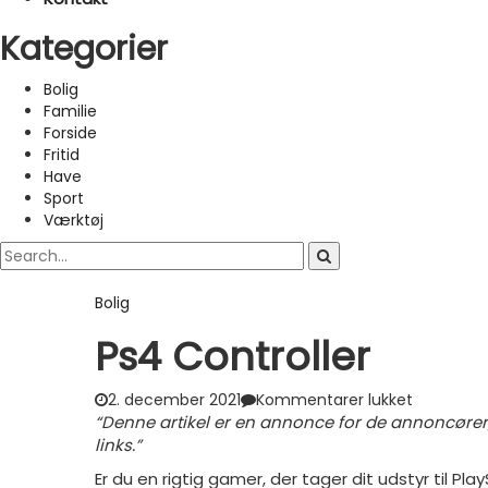
Kategorier
Bolig
Familie
Forside
Fritid
Have
Sport
Værktøj
Bolig
Ps4 Controller
til
2. december 2021
Kommentarer lukket
Ps4
“Denne artikel er en annonce for de annoncører, der
controller
links.”
Er du en rigtig gamer, der tager dit udstyr til Pla