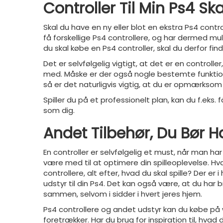
Controller Til Min Ps4 S
Skal du have en ny eller blot en ekstra Ps4 cont
få forskellige Ps4 controllere, og har dermed mul
du skal købe en Ps4 controller, skal du derfor fin
Det er selvfølgelig vigtigt, at det er en controlle
med. Måske er der også nogle bestemte funktione
så er det naturligvis vigtig, at du er opmærksom p
Spiller du på et professionelt plan, kan du f.eks.
som dig.
Andet Tilbehør, Du Bør Ha
En controller er selvfølgelig et must, når man h
være med til at optimere din spilleoplevelse. Hva
controllere, alt efter, hvad du skal spille? Der er
udstyr til din Ps4. Det kan også være, at du har 
sammen, selvom i sidder i hvert jeres hjem.
Ps4 controllere og andet udstyr kan du købe på w
foretrækker. Har du brug for inspiration til, hvad d