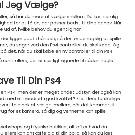
kal Jeg Vælge?
roller, så har du mere at vælge imellem. Du kan nemlig
ighed for at få en, der passer bedst til dine behov. Når
de ud af, hvilke behov du egentlig har.
r, der ligger godt i hånden, så den er behagelig at spille
r, du søger ved den Ps4 controller, du skal købe. Og
å det, når du skal købe en ny controller til din Ps4.
 få controllere, der er særligt egnede til sådan nogle
ve Til Din Ps4
ar en Ps4, men der er meget andet udstyr, der også kan
d med et headset i god kvalitet? Eller flere forskellige
 i hvert fald nok at vælge imellem, når det kommer til
brug for et kamera, så dig og vennerne kan spille
ebshops og i fysiske butikker, alt efter hvad du
u ellers kan anskaffe dig til din bolig, så kan du læs