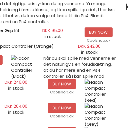
Med det rigtige udstyr kan du og vennerne få mange
ldning i første klasse, og I kan spille lige det, I har lyst
tilbehør, du kan vælge at købe til din Ps4. Blandt
e end en Ps4 controller.
r Grip Kit
DKK 95,00
BUY NOW
in stock
Coolshop.dk
act Controller (Orange)
DKK 242,00
in stock
Når du skal spille med vennerne er
det naturligvis en forudsætning,
k
at du har mere end en Ps4
controller, så I kan spille mod
DKK 246,00
BUY NOW
in stock
Coolshop.dk
DKK 264,00
BUY NOW
in stock
Coolshop.dk