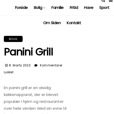
Forside
Bolig
Familie
Fritid
Have
Sport
Om Siden
Kontakt
BOLIG
Panini Grill
8. Marts 2023
Kommentarer
Til
Lukket
Panini
Grill
En panini grill er en alsidig
køkkenapparat, der er blevet
populær i hjem og restauranter
over hele verden. Med sin evne til