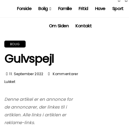
Forside
Bolig
Familie
Fritid
Have
Sport
Om Siden
Kontakt
BOLIG
Gulvspejl
11. September 2022
Kommentarer
Til
Lukket
Gulvspejl
Denne artikel er en annonce for
de annoncører, der linkes til i
artiklen. Alle links i artiklen er
reklame-links.