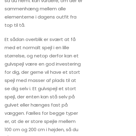
så du nemt kan vurdere, om der er
sammenhæng mellem alle
elementerne i dagens outfit fra
top til tå.
Et sådan overblik er svært at få
med et normalt spejl i en lille
størrelse, og netop derfor kan et
gulvspejl være en god investering
for dig, der gerne vil have et stort
spejl med masser af plads til at
se dig selv i. Et gulvspejl et stort
spejl, der enten kan stå selv på
gulvet eller hænges fast på
væggen. Fælles for begge typer
er, at de er store spejle mellem
100 cm og 200 cm i højden, så du