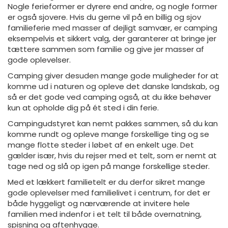
Nogle ferieformer er dyrere end andre, og nogle former
er også sjovere. Hvis du gerne vil på en billig og sjov
familieferie med masser af dejligt samvær, er camping
eksempelvis et sikkert valg, der garanterer at bringe jer
tættere sammen som familie og give jer masser af
gode oplevelser.
Camping giver desuden mange gode muligheder for at
komme ud i naturen og opleve det danske landskab, og
så er det gode ved camping også, at du ikke behøver
kun at opholde dig på ét sted i din ferie.
Campingudstyret kan nemt pakkes sammen, så du kan
komme rundt og opleve mange forskellige ting og se
mange flotte steder i løbet af en enkelt uge. Det
gælder især, hvis du rejser med et telt, som er nemt at
tage ned og slå op igen på mange forskellige steder.
Med et lækkert familietelt er du derfor sikret mange
gode oplevelser med familielivet i centrum, for det er
både hyggeligt og nærværende at invitere hele
familien med indenfor i et telt til både overnatning,
spisning og aftenhygge.