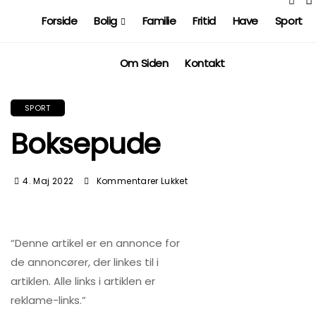
Forside
Bolig
Familie
Fritid
Have
Sport
Om Siden
Kontakt
SPORT
Boksepude
4. Maj 2022
Kommentarer Lukket
Til
Boksepude
“Denne artikel er en annonce for
de annoncører, der linkes til i
artiklen. Alle links i artiklen er
reklame-links.”