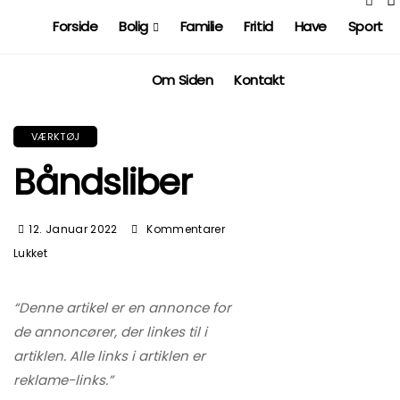
Forside
Bolig
Familie
Fritid
Have
Sport
Om Siden
Kontakt
VÆRKTØJ
Båndsliber
12. Januar 2022
Kommentarer
Til
Lukket
Båndsliber
“Denne artikel er en annonce for
de annoncører, der linkes til i
artiklen. Alle links i artiklen er
reklame-links.”