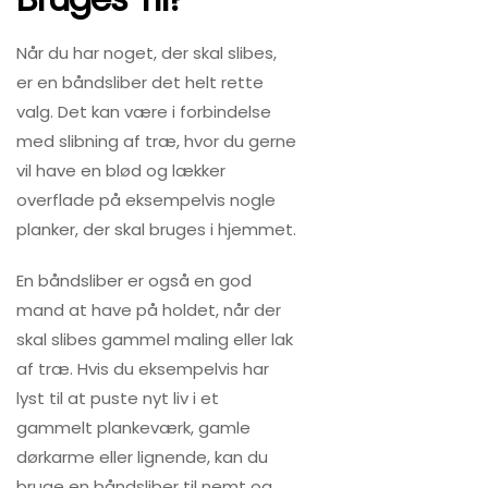
Når du har noget, der skal slibes,
er en båndsliber det helt rette
valg. Det kan være i forbindelse
med slibning af træ, hvor du gerne
vil have en blød og lækker
overflade på eksempelvis nogle
planker, der skal bruges i hjemmet.
En båndsliber er også en god
mand at have på holdet, når der
skal slibes gammel maling eller lak
af træ. Hvis du eksempelvis har
lyst til at puste nyt liv i et
gammelt plankeværk, gamle
dørkarme eller lignende, kan du
bruge en båndsliber til nemt og