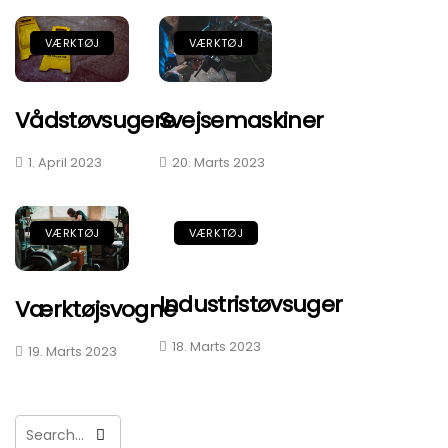
VÆRKTØJ
VÆRKTØJ
Vådstøvsugere
Svejsemaskiner
1. April 2023
20. Marts 2023
VÆRKTØJ
VÆRKTØJ
Industristøvsuger
Værktøjsvogne
18. Marts 2023
19. Marts 2023